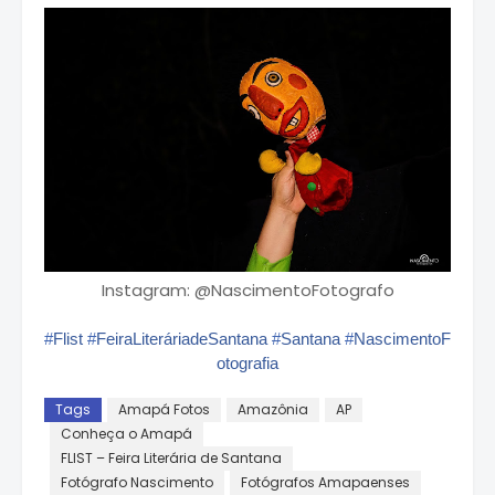
Instagram: @NascimentoFotografo
#
Flist
#
FeiraLiteráriadeSantana
#
Santana
#
NascimentoF
otografia
Tags
Amapá Fotos
Amazônia
AP
Conheça o Amapá
FLIST – Feira Literária de Santana
Fotógrafo Nascimento
Fotógrafos Amapaenses